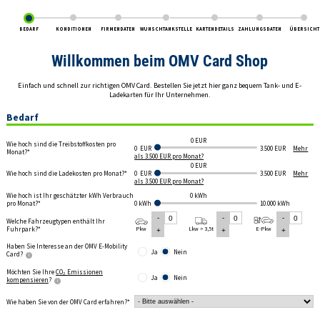
KONDITIONEN
FIRMENDATEN
WUNSCHTANKSTELLE
KARTENDETAILS
ZAHLUNGSDATEN
ÜBERSICHT
BEDARF
Willkommen beim OMV Card Shop
Einfach und schnell zur richtigen OMV Card. Bestellen Sie jetzt hier ganz bequem Tank- und E-
Ladekarten für Ihr Unternehmen.
Bedarf
0 EUR
Wie hoch sind die Treibstoffkosten pro
0 EUR
3.500 EUR
Mehr
Monat?
als 3.500 EUR pro Monat?
0 EUR
Wie hoch sind die Ladekosten pro Monat?
0 EUR
3.500 EUR
Mehr
als 3.500 EUR pro Monat?
Wie hoch ist Ihr geschätzter kWh Verbrauch
0 kWh
pro Monat?
0 kWh
10.000 kWh
Welche Fahrzeugtypen enthält Ihr
Fuhrpark?*
Pkw
Lkw > 3,5t
E-Pkw
Haben Sie Interesse an der OMV E-Mobility
Ja
Nein
Card?
Möchten Sie Ihre
CO₂ Emissionen
Ja
Nein
kompensieren
?
Wie haben Sie von der OMV Card erfahren?